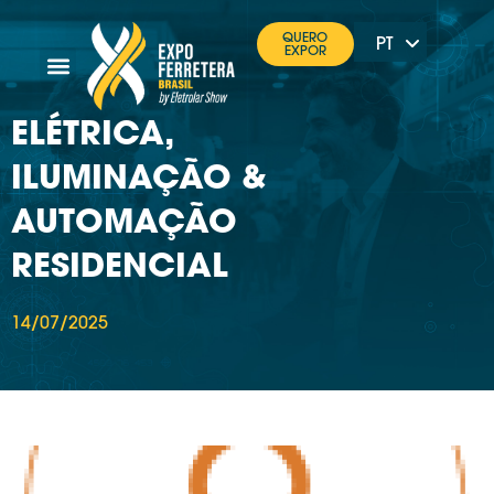
EN
QUERO
PT
ES
EXPOR
ELÉTRICA,
ILUMINAÇÃO &
AUTOMAÇÃO
RESIDENCIAL
14/07/2025